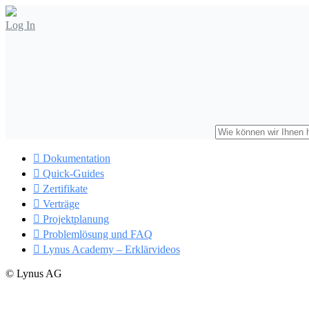
Log In

Dokumentation

Quick-Guides

Zertifikate

Verträge

Projektplanung

Problemlösung und FAQ

Lynus Academy – Erklärvideos
© Lynus AG